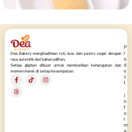
P
r
Dea Bakery menghadirkan roti, kue, dan pastry segar dengan
o
rasa autentik dari bahan pilihan.
d
Setiap gigitan dibuat untuk memberikan kehangatan dan
u
momen manis di setiap kesempatan.
c
t
I
n
f
o
r
m
a