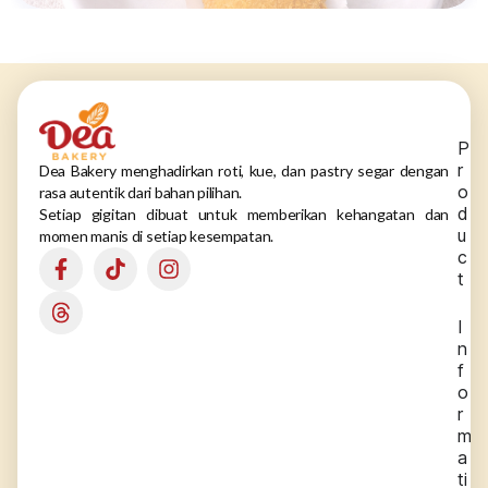
P
r
Dea Bakery menghadirkan roti, kue, dan pastry segar dengan
o
rasa autentik dari bahan pilihan.
d
Setiap gigitan dibuat untuk memberikan kehangatan dan
u
momen manis di setiap kesempatan.
c
t
I
n
f
o
r
m
a
ti