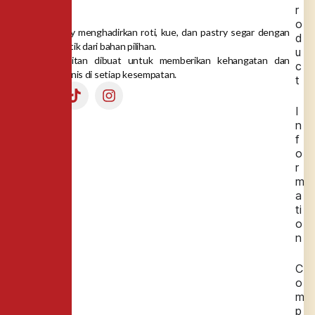
r
o
Dea Bakery menghadirkan roti, kue, dan pastry segar dengan
d
rasa autentik dari bahan pilihan.
u
Setiap gigitan dibuat untuk memberikan kehangatan dan
c
momen manis di setiap kesempatan.
t
I
n
f
o
r
m
a
ti
o
n
C
o
m
p