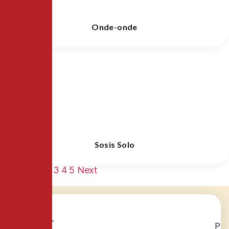
Onde-onde
Sosis Solo
Previous
1
2
3
4
5
Next
P