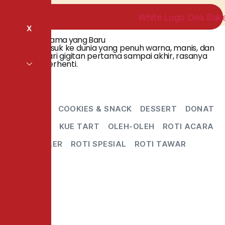
X
Kenalan Yuk Sama yang Baru
Siap-siap masuk ke dunia yang penuh warna, manis, dan
bikin nagih Dari gigitan pertama sampai akhir, rasanya
bikin susah berhenti.
ALL
CAKE
COOKIES & SNACK
DESSERT
DONAT
KUE BASAH
KUE TART
OLEH-OLEH
ROTI ACARA
ROTI REGULER
ROTI SPESIAL
ROTI TAWAR