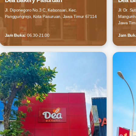
Dea Bakery Pasuruan
Dea Ba
Jl. Diponegoro No.3 C, Kebonsari, Kec.
Jl. Dr. S
Panggungrejo, Kota Pasuruan, Jawa Timur 67114
Mangunha
Jawa Tim
Jam Buka:
06.30-21.00
Jam Buk