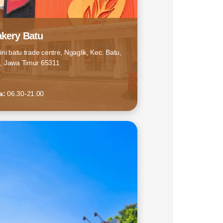
kery Batu
ini batu trade centre, Ngaglik, Kec. Batu,
u, Jawa Timur 65311
a:
06.30-21.00