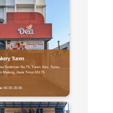
kery Turen
ima Sudirman No.75, Turen, Kec. Turen,
n Malang, Jawa Timur 65175
a:
06.30-20.00