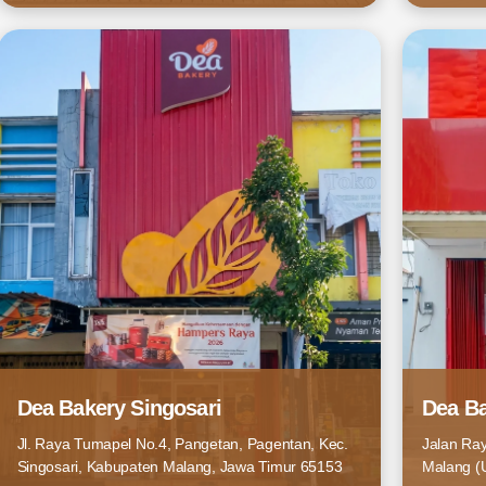
Dea Bakery Singosari
Dea B
Jl. Raya Tumapel No.4, Pangetan, Pagentan, Kec.
Jalan Ra
Singosari, Kabupaten Malang, Jawa Timur 65153
Malang (