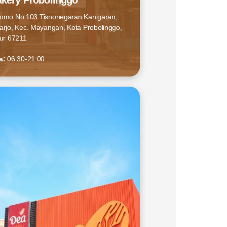
kery Probolinggo
utomo No.103 Tisnonegaran Kanigaran,
rjo, Kec. Mayangan, Kota Probolinggo,
ur 67211
a:
06.30-21.00