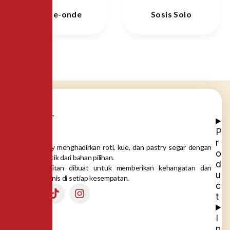
Onde-onde
Sosis Solo
P
r
Dea Bakery menghadirkan roti, kue, dan pastry segar dengan
o
rasa autentik dari bahan pilihan.
d
Setiap gigitan dibuat untuk memberikan kehangatan dan
u
momen manis di setiap kesempatan.
c
t
I
n