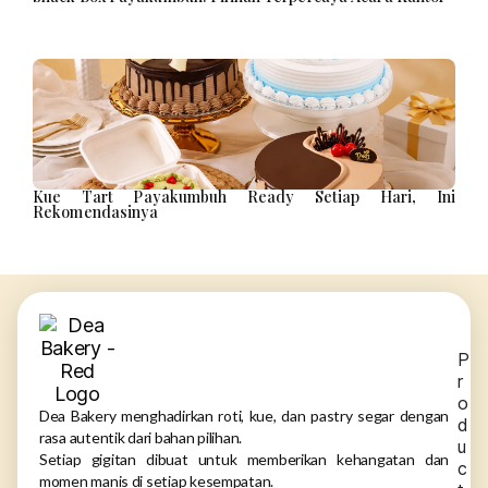
Kue Tart Payakumbuh Ready Setiap Hari, Ini
Rekomendasinya
P
r
o
Dea Bakery menghadirkan roti, kue, dan pastry segar dengan
d
rasa autentik dari bahan pilihan.
u
Setiap gigitan dibuat untuk memberikan kehangatan dan
c
momen manis di setiap kesempatan.