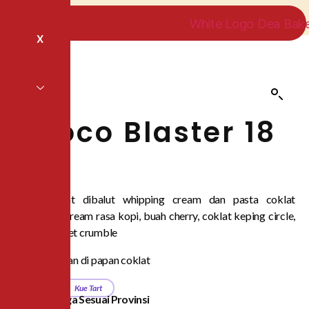
X
Choco Blaster 18
cm
Cake coklat dibalut whipping cream dan pasta coklat
dilengkapi cream rasa kopi, buah cherry, coklat keping circle,
dan red velvet crumble
*Gratis tulisan di papan coklat
Category
Kue Tart
Daftar Harga Sesuai Provinsi