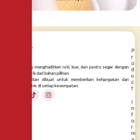
P
r
o
Dea Bakery menghadirkan roti, kue, dan pastry segar dengan
d
rasa autentik dari bahan pilihan.
u
Setiap gigitan dibuat untuk memberikan kehangatan dan
c
momen manis di setiap kesempatan.
t
I
n
f
o
r
m
a