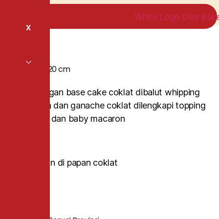
X
Choco Stone 20 cm
Kue tart dengan base cake coklat dibalut whipping
cream vanilla dan ganache coklat dilengkapi topping
stone candy dan baby macaron
*Gratis tulisan di papan coklat
Category
Kue Tart