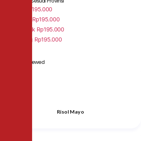
Daftar Harga Sesuai Provinsi
Jawa
Rp195.000
Sumatra
Rp195.000
Pontianak
Rp195.000
Lampung
Rp195.000
People Also Viewed
Risol Mayo