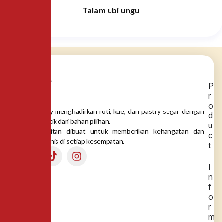
Talam ubi ungu
P
r
o
Dea Bakery menghadirkan roti, kue, dan pastry segar dengan
d
rasa autentik dari bahan pilihan.
u
Setiap gigitan dibuat untuk memberikan kehangatan dan
c
momen manis di setiap kesempatan.
t
I
n
f
o
r
m