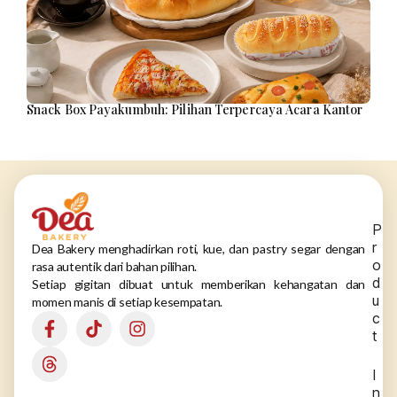
Snack Box Payakumbuh: Pilihan Terpercaya Acara Kantor
P
r
Dea Bakery menghadirkan roti, kue, dan pastry segar dengan
o
rasa autentik dari bahan pilihan.
d
Setiap gigitan dibuat untuk memberikan kehangatan dan
u
momen manis di setiap kesempatan.
c
t
I
n