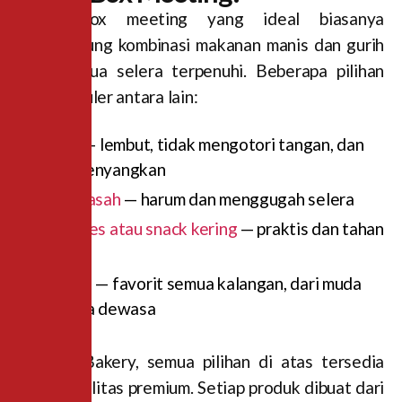
Snack box meeting yang ideal biasanya
mengandung kombinasi makanan manis dan gurih
agar semua selera terpenuhi. Beberapa pilihan
yang populer antara lain:
Roti
— lembut, tidak mengotori tangan, dan
mengenyangkan
Kue basah
— harum dan menggugah selera
Cookies atau snack kering
— praktis dan tahan
lama
Donat
— favorit semua kalangan, dari muda
hingga dewasa
Di Dea Bakery, semua pilihan di atas tersedia
dalam kualitas premium. Setiap produk dibuat dari