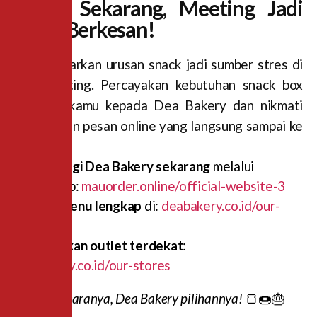
Pesan Sekarang, Meeting Jadi
Lebih Berkesan!
Jangan biarkan urusan snack jadi sumber stres di
hari meeting. Percayakan kebutuhan snack box
meeting kamu kepada Dea Bakery dan nikmati
kemudahan pesan online yang langsung sampai ke
tangan.
👉
Hubungi Dea Bakery sekarang
melalui
WhatsApp:
mauorder.online/official-website-3
👉
Cek menu lengkap
di:
deabakery.co.id/our-
menu
👉
Temukan outlet terdekat
:
deabakery.co.id/our-stores
Apapun acaranya, Dea Bakery pilihannya!
🍞🍩🎂