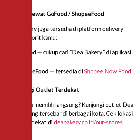
kemasan.
2. Pesan Lewat GoFood / ShopeeFood
Dea Bakery juga tersedia di platform delivery
online favorit kamu:
GoFood
— cukup cari “Dea Bakery” di aplikasi
Gojek
ShopeeFood
— tersedia di
Shopee Now Food
3. Kunjungi Outlet Terdekat
Lebih suka memilih langsung? Kunjungi outlet Dea
Bakery yang tersebar di berbagai kota. Cek lokasi
outlet terdekat di
deabakery.co.id/our-stores
.