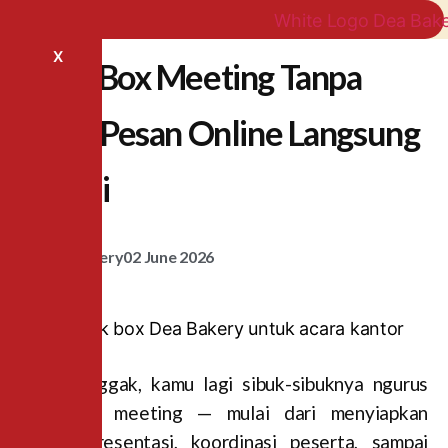
X
Snack Box Meeting Tanpa
Ribet: Pesan Online Langsung
Sampai
Dea Bakery
02 June 2026
Pernah nggak, kamu lagi sibuk-sibuknya ngurus
persiapan meeting — mulai dari menyiapkan
materi presentasi, koordinasi peserta, sampai