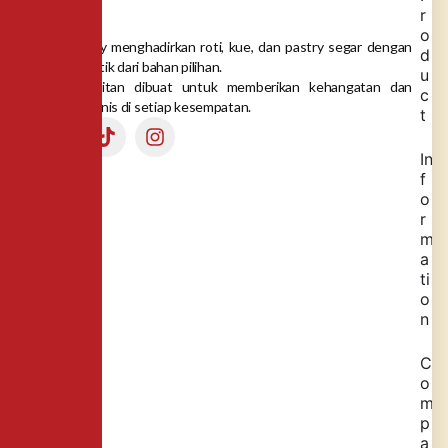
r
o
Dea Bakery menghadirkan roti, kue, dan pastry segar dengan
d
rasa autentik dari bahan pilihan.
u
Setiap gigitan dibuat untuk memberikan kehangatan dan
c
momen manis di setiap kesempatan.
t
In
f
o
r
m
a
ti
o
n
C
o
m
p
a