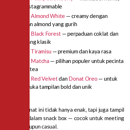
dan instagrammable
Donat Almond White
— creamy dengan
taburan almond yang gurih
Donat Black Forest
— perpaduan coklat dan
ceri yang klasik
Donat Tiramisu
— premium dan kaya rasa
Donat Matcha
— pilihan populer untuk pecinta
green tea
Donat Red Velvet
dan
Donat Oreo
— untuk
yang suka tampilan bold dan unik
Donat-donat ini tidak hanya enak, tapi juga tampil
cantik di dalam snack box — cocok untuk meeting
formal maupun casual.