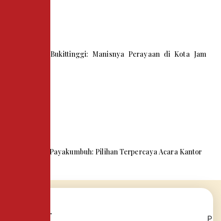
Kue Tart Bukittinggi: Manisnya Perayaan di Kota Jam
Gadang
Snack Box Payakumbuh: Pilihan Terpercaya Acara Kantor
P