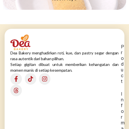
P
r
Dea Bakery menghadirkan roti, kue, dan pastry segar dengan
o
rasa autentik dari bahan pilihan.
d
Setiap gigitan dibuat untuk memberikan kehangatan dan
u
momen manis di setiap kesempatan.
c
t
I
n
f
o
r
m
a