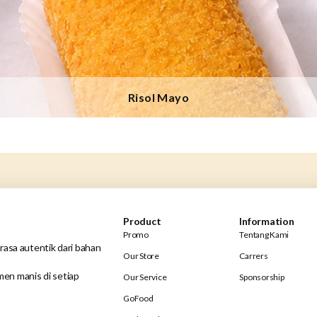
Risol Mayo
Product
Information
Promo
Tentang Kami
rasa autentik dari bahan
Our Store
Carrers
en manis di setiap
Our Service
Sponsorship
GoFood