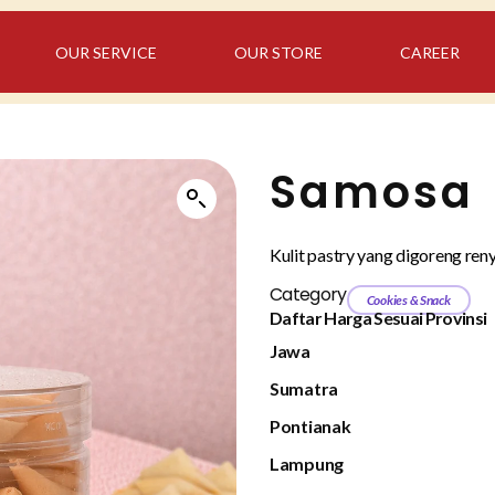
OUR SERVICE
OUR STORE
CAREER
Samosa
Kulit pastry yang digoreng reny
Category
Cookies & Snack
Daftar Harga Sesuai Provinsi
Jawa
Sumatra
Pontianak
Lampung