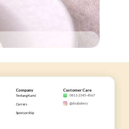
Company
Customer Care
0811-2345-4567
Tentang Kami
@deabakery
Carrers
Sponsorship