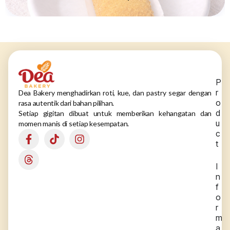
P
r
Dea Bakery menghadirkan roti, kue, dan pastry segar dengan
o
rasa autentik dari bahan pilihan.
d
Setiap gigitan dibuat untuk memberikan kehangatan dan
u
momen manis di setiap kesempatan.
c
t
I
n
f
o
r
m
a