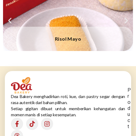
Risol Mayo
P
r
Dea Bakery menghadirkan roti, kue, dan pastry segar dengan
o
rasa autentik dari bahan pilihan.
d
Setiap gigitan dibuat untuk memberikan kehangatan dan
u
momen manis di setiap kesempatan.
c
t