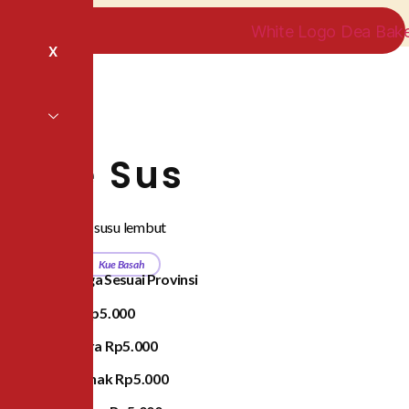
X
Kue Sus
Pastry isi fla susu lembut
Category
Kue Basah
Daftar Harga Sesuai Provinsi
Jawa
Rp5.000
Sumatra
Rp5.000
Pontianak
Rp5.000