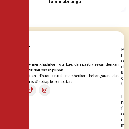
Talam ubi ungu
P
r
o
Dea Bakery menghadirkan roti, kue, dan pastry segar dengan
d
rasa autentik dari bahan pilihan.
u
Setiap gigitan dibuat untuk memberikan kehangatan dan
c
momen manis di setiap kesempatan.
t
I
n
f
o
r
m