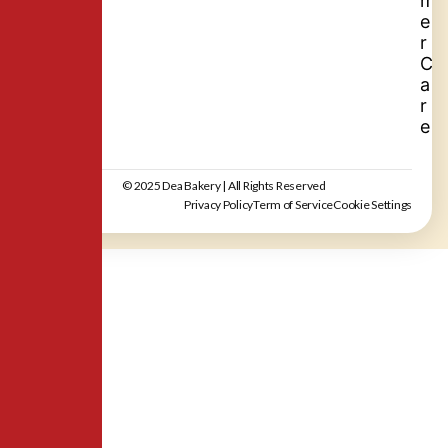
m
e
r
C
a
r
e
© 2025 Dea Bakery | All Rights Reserved
Privacy Policy
Term of Service
Cookie Settings