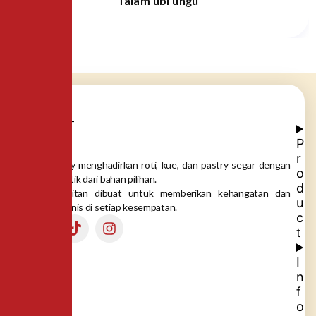
Talam ubi ungu
P
r
Dea Bakery menghadirkan roti, kue, dan pastry segar dengan
o
rasa autentik dari bahan pilihan.
d
Setiap gigitan dibuat untuk memberikan kehangatan dan
u
momen manis di setiap kesempatan.
c
t
I
n
f
o