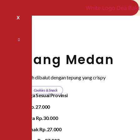
X
Kacang Medan
Kacang tanah dibalut dengan tepung yang crispy
Category
Cookies & Snack
Daftar Harga Sesuai Provinsi
Jawa
Rp.27.000
Sumatra
Rp.30.000
Pontianak
Rp.27.000