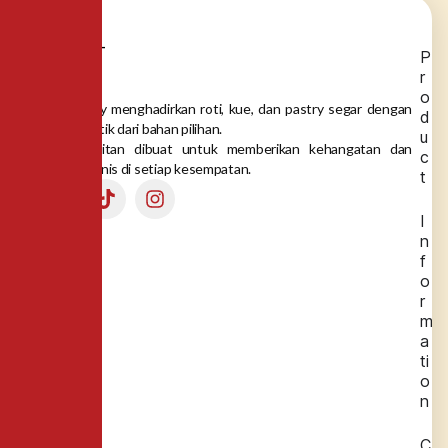
P
r
o
Dea Bakery menghadirkan roti, kue, dan pastry segar dengan
d
rasa autentik dari bahan pilihan.
u
Setiap gigitan dibuat untuk memberikan kehangatan dan
c
momen manis di setiap kesempatan.
t
I
n
f
o
r
m
a
ti
o
n
C