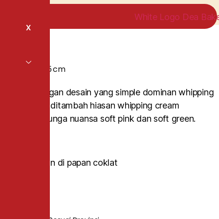
X
Flower Style 15 cm
Kue tart dengan desain yang simple dominan whipping
cream putih, ditambah hiasan whipping cream
berbentuk bunga nuansa soft pink dan soft green.
*Gratis tulisan di papan coklat
Category
Kue Tart