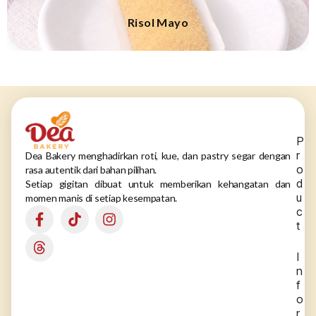
Risol Mayo
P
r
Dea Bakery menghadirkan roti, kue, dan pastry segar dengan
o
rasa autentik dari bahan pilihan.
d
Setiap gigitan dibuat untuk memberikan kehangatan dan
u
momen manis di setiap kesempatan.
c
t
I
n
f
o
r