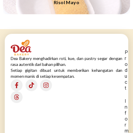
Risol Mayo
P
r
Dea Bakery menghadirkan roti, kue, dan pastry segar dengan
o
rasa autentik dari bahan pilihan.
d
Setiap gigitan dibuat untuk memberikan kehangatan dan
u
momen manis di setiap kesempatan.
c
t
I
n
f
o
r
m