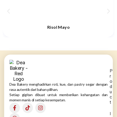
Risol Mayo
P
r
o
Dea Bakery menghadirkan roti, kue, dan pastry segar dengan
d
rasa autentik dari bahan pilihan.
u
Setiap gigitan dibuat untuk memberikan kehangatan dan
c
momen manis di setiap kesempatan.
t
I