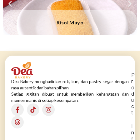
Risol Mayo
P
r
Dea Bakery menghadirkan roti, kue, dan pastry segar dengan
o
rasa autentik dari bahan pilihan.
d
Setiap gigitan dibuat untuk memberikan kehangatan dan
u
momen manis di setiap kesempatan.
c
t
I
n
f