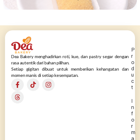
P
r
Dea Bakery menghadirkan roti, kue, dan pastry segar dengan
o
rasa autentik dari bahan pilihan.
d
Setiap gigitan dibuat untuk memberikan kehangatan dan
u
momen manis di setiap kesempatan.
c
t
I
n
f
o
r
m
a