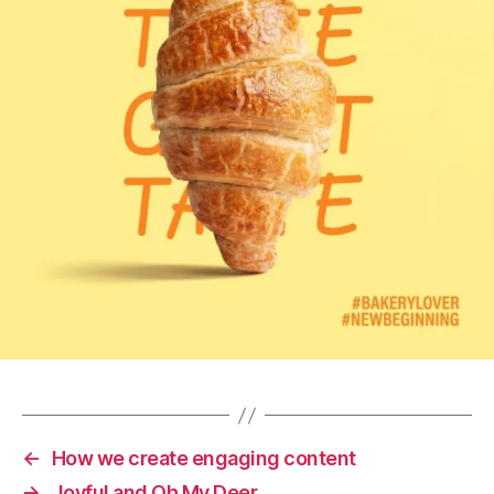
←
How we create engaging content
→
Joyful and Oh My Deer