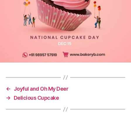
←
Joyful and Oh My Deer
→
Delicious Cupcake