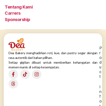
Tentang Kami
Carrers
Sponsorship
P
r
Dea Bakery menghadirkan roti, kue, dan pastry segar dengan
o
rasa autentik dari bahan pilihan.
d
Setiap gigitan dibuat untuk memberikan kehangatan dan
u
momen manis di setiap kesempatan.
c
t
I
n
f
o
r