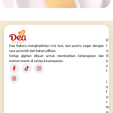
P
r
Dea Bakery menghadirkan roti, kue, dan pastry segar dengan
o
rasa autentik dari bahan pilihan.
d
Setiap gigitan dibuat untuk memberikan kehangatan dan
u
momen manis di setiap kesempatan.
c
t
I
n
f
o
r
m
a