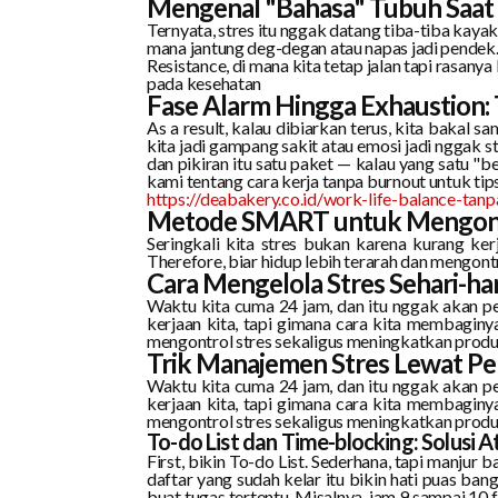
Mengenal "Bahasa" Tubuh Saat
Ternyata, stres itu nggak datang tiba-tiba kayak h
mana jantung deg-degan atau napas jadi pendek. 
Resistance, di mana kita tetap jalan tapi rasan
pada kesehatan
Fase Alarm Hingga Exhaustion:
As a result, kalau dibiarkan terus, kita bakal sam
kita jadi gampang sakit atau emosi jadi nggak 
dan pikiran itu satu paket — kalau yang satu "b
kami tentang
cara kerja tanpa burnout
untuk tips
https://deabakery.co.id/work-life-balance-tan
Metode SMART untuk Mengontr
Seringkali kita stres bukan karena kurang kerj
Therefore, biar hidup lebih terarah dan mengont
Cara Mengelola Stres Sehari-
Waktu kita cuma 24 jam, dan itu nggak akan p
kerjaan kita, tapi gimana cara kita membaginy
mengontrol stres sekaligus meningkatkan produk
Trik Manajemen Stres Lewat P
Waktu kita cuma 24 jam, dan itu nggak akan p
kerjaan kita, tapi gimana cara kita membaginy
mengontrol stres sekaligus meningkatkan produk
To-do List dan Time-blocking: Solusi A
First, bikin To-do List. Sederhana, tapi manjur 
daftar yang sudah kelar itu bikin hati puas ba
buat tugas tertentu. Misalnya, jam 9 sampai 10 