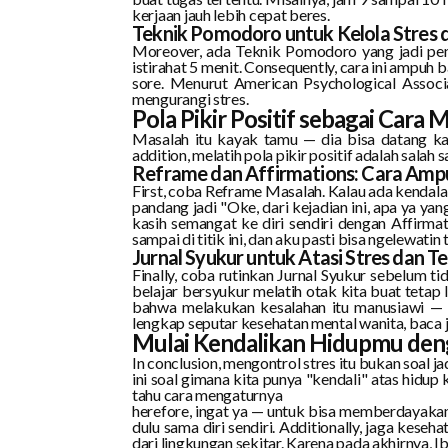
kerjaan jauh lebih cepat beres.
Teknik Pomodoro untuk Kelola Stres 
Moreover, ada Teknik Pomodoro yang jadi peny
istirahat 5 menit. Consequently, cara ini ampuh
sore. Menurut
American Psychological Associ
mengurangi stres.
Pola Pikir Positif sebagai Cara
Masalah itu kayak tamu — dia bisa datang kap
addition, melatih pola pikir positif adalah salah
Reframe dan Affirmations: Cara Ampu
First, coba Reframe Masalah. Kalau ada kendala,
pandang jadi "Oke, dari kejadian ini, apa ya yan
kasih semangat ke diri sendiri dengan Affirmat
sampai di titik ini, dan aku pasti bisa ngelewatin t
Jurnal Syukur untuk Atasi Stres dan
Finally, coba rutinkan Jurnal Syukur sebelum tidu
belajar bersyukur melatih otak kita buat tetap l
bahwa melakukan kesalahan itu manusiawi — it
lengkap seputar kesehatan mental wanita, baca 
Mulai Kendalikan Hidupmu den
In conclusion, mengontrol stres itu bukan soal 
ini soal gimana kita punya "kendali" atas hidup k
tahu cara mengaturnya
herefore, ingat ya — untuk bisa memberdayakan o
dulu sama diri sendiri. Additionally, jaga keseh
dari lingkungan sekitar. Karena pada akhirnya, I