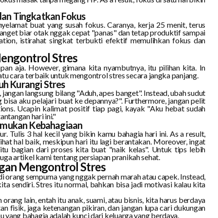
dan Tingkatkan Fokus
elamat buat yang susah fokus. Caranya, kerja 25 menit, terus
 banget biar otak nggak cepat "panas" dan tetap produktif sampai
ation
, istirahat singkat terbukti efektif memulihkan fokus dan
 Mengontrol Stres
an aja. However, gimana kita nyambutnya, itu pilihan kita. In
 satu cara terbaik untuk mengontrol stres secara jangka panjang.
h Kurangi Stres
 jangan langsung bilang "Aduh, apes banget". Instead, ubah sudut
g bisa aku pelajari buat ke depannya?". Furthermore, jangan pelit
ions. Ucapin kalimat positif tiap pagi, kayak "Aku hebat sudah
antangan hari ini."
 Temukan Kebahagiaan
r. Tulis 3 hal kecil yang bikin kamu bahagia hari ini. As a result,
ihat hal baik, meskipun hari itu lagi berantakan. Moreover, ingat
u bagian dari proses kita buat "naik kelas". Untuk tips lebih
juga
artikel kami tentang persiapan pranikah sehat
.
gan Mengontrol Stres
jadi orang sempurna yang nggak pernah marah atau capek. Instead,
ita sendiri. Stres itu normal, bahkan bisa jadi motivasi kalau kita
rang lain, entah itu anak, suami, atau bisnis, kita harus berdaya
atan fisik, jaga ketenangan pikiran, dan jangan lupa cari dukungan
bu yang bahagia adalah kunci dari keluarga yang berdaya.