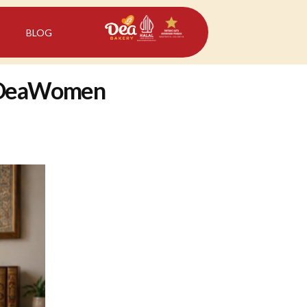
BLOG
la DeaWomen