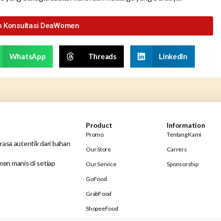
n Konsultasi DeaWomen
WhatsApp
Threads
LinkedIn
Product
Information
Promo
Tentang Kami
rasa autentik dari bahan
Our Store
Carrers
en manis di setiap
Our Service
Sponsorship
GoFood
GrabFood
ShopeeFood