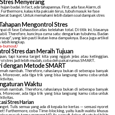
 Stres Menyerang
ujan badai. In fact, ada tahapannya. First, ada fase Alarm, di
Furthermore, kalau kita paksain terus, tubuh masuk ke fase
ya berat banget. Untuk memahami lebih dalam soal dampak stres
 Tahapan Mengontrol Stres
pai di fase Exhaustion alias kelelahan total. Di titik ini, biasanya
stabil. Therefore, kuncinya cuma satu: dengarkan tubuhmu. Badan
erasap", yang lain pasti ikutan kena dampaknya. Baca juga artikel
 lebih lengkap.
pa-burnout/
ol Stres dan Meraih Tujuan
aan, tapi karena target kita yang nggak jelas atau ketinggian.
rol stres jadi lebih mudah, coba deh pakai rumus SMART.
hari dengan Metode SMART
ernah nambah. Therefore, rahasianya bukan di seberapa banyak
a. Moreover, ada tiga trik yang bisa langsung kamu coba untuk
tivitas.
engaturan Waktu
ernah nambah. Therefore, rahasianya bukan di seberapa banyak
a. Moreover, ada tiga trik yang bisa langsung kamu coba untuk
tivitas.
tasi Stres Harian
banget. Tulis semua yang ada di kepala ke kertas — sensasi nyoret
nget! Furthermore, coba Time-blocking, yaitu kasih waktu khusus
fokus masak tanpa megang HP. As a result, fokus di satu hal bikin