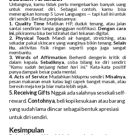
Untungnya, kamu tidak perlu mengeluarkan banyak uang
untuk merawat diri. Sebagai contoh, kamu bisa
menerapkan konsep 5 Love Languages — tapi kali ini untuk
diri sendiri. Berikut penjelasannya:
1. Quality Time
Matikan HP, duduk tenang, atau jalan
santai sendirian tanpa gangguan notifikasi.
Dengan cara
ini
, pikiranmu bisa beristirahat dari tekanan digital.
2. Physical Touch
Mandi air hangat, stretching, atau
sekadar pakai skincare yang wanginya bikin tenang.
Selain
itu
, aktivitas fisik ringan seperti yoga juga sangat
membantu.
3. Words of Affirmation
Berhenti dengerin kritik di
dalam kepala.
Sebaliknya
, coba bilang ke diri sendiri:
"Kamu sudah berjuang hebat hari ini."
Kata-kata positif
punya dampak besar pada mental.
4. Acts of Service
Mudahkan hidupmu sendiri.
Misalnya
,
pesan makanan enak kalau lagi capek banget masak, atau
beresin meja kerja biar mata lebih sejuk.
5. Receiving Gifts
Nggak ada salahnya sesekali self-
reward.
Contohnya
, beli kopi kesukaan atau barang
yang sudah lama diincar sebagai bentuk apresiasi
untuk diri sendiri.
Kesimpulan