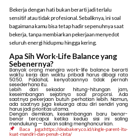
Bekerja dengan hati bukan berarti jadi terlalu
sensitif atau tidak profesional. Sebaliknya, ini soal
bagaimana kamu bisa tetap hadir sepenuhnya saat
bekerja, tanpa membiarkan pekerjaan menyedot
seluruh energi hidupmu hingga kering.
Apa Sih Work-Life Balance yang
Sebenernya?
Banyak orang mengira work-life balance berarti
waktu kerja dan waktu pribadi harus dibagi rata
50:50. Padahal, kenyataannya tidak pernah
sesederhana itu.
Lebih dari sekadar hitung-hitungan jam,
keseimbangan sejatinya soal proporsi. Ada
saatnya pekerjaan butuh perhatian lebih. Namun,
ada saatnya juga keluarga atau diri sendiri yang
harus jadi prioritas utama.
Dengan demikian, keseimbangan baru benar-
benar tercapai ketika kedua sisi ini saling
mendukung — bukan saling menghancurkan.
Baca juga:https://deabakery.co.id/single-parent-itu-
kuat-mandiri-dan-penuh-cinta/