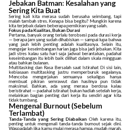
Jebakan Batman: Kesalahan yang
Sering Kita Buat
Sering kali kita merasa sudah berusaha seimbang, tapi
malah tambah stres. Kenapa bisa begitu? Mungkin karena
kita terjebak dalam beberapa pemikiran yang salah.
Fokus pada Kualitas, Bukan Durasi
Pertama, banyak orang terlalu terobsesi pada durasi kerja
— berapa jam yang sudah dihabiskan — sampai lupa bahwa
yang jauh lebih penting adalah kualitasnya. Selain itu,
mengejar keseimbangan harian juga bisa jadi jebakan. Kita
jadi stres kalau satu hari saja jadwal berantakan, padahal
keseimbangan itu lebih baik dilihat dalam skala mingguan
atau bahkan bulanan.
Multitasking dan Rasa Bersalah saat Istirahat Di sisi lain,
kebiasaan multitasking justru memperburuk segalanya.
Mencoba mengerjakan semuanya sekaligus hanya
membuat pikiran semrawut dan hasilnya pun tidak
maksimal. Bahkan, ada yang merasa berdosa kalau
beristirahat — padahal istirahat bukan hadiah setelah kerja,
melainkan bagian penting dari kerja itu sendiri agar kita
tidak tumbang.
Mengenal Burnout (Sebelum
Terlambat)
Tanda-Tanda yang Sering Diabaikan
Oleh karena itu,
penting untuk mengenali tanda-tanda burnout sejak dini.
Waspadalah jika kamu mulai merasa hampa, mudah marah,