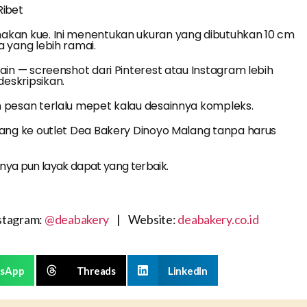
Ribet
akan kue. Ini menentukan ukuran yang dibutuhkan 10 cm
a yang lebih ramai.
ain — screenshot dari Pinterest atau Instagram lebih
eskripsikan.
n pesan terlalu mepet kalau desainnya kompleks.
tang ke outlet Dea Bakery Dinoyo Malang tanpa harus
nya pun layak dapat yang terbaik.
tagram:
@deabakery
| Website:
deabakery.co.id
sApp
Threads
LinkedIn