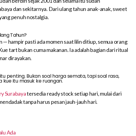
udah berdiri sejak 2001 dan selama itu sudah
aya dan sekitarnya. Dari ulang tahun anak-anak, sweet
yang penuh nostalgia.
Ulang Tahun?
 — hampir pasti ada momen saat lilin ditiup, semua orang
 Kue tart bukan cuma makanan. Ia adalah bagian dari ritual
ar dirayakan.
tu penting. Bukan soal harga semata, tapi soal rasa,
a kue itu masuk ke ruangan.
ry Surabaya
tersedia ready stock setiap hari, mulai dari
endadak tanpa harus pesan jauh-jauh hari.
alu Ada