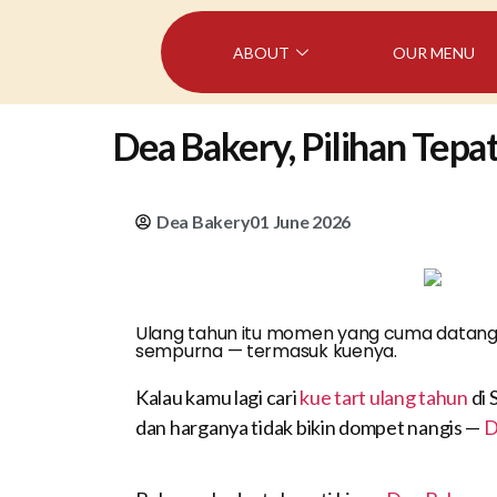
ABOUT
OUR MENU
Dea Bakery, Pilihan Tepa
Dea Bakery
01 June 2026
Ulang tahun itu momen yang cuma datang 
sempurna — termasuk kuenya.
Kalau kamu lagi cari
kue tart ulang tahun
di 
dan harganya tidak bikin dompet nangis —
D