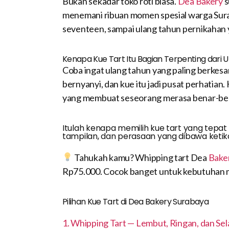
Bukan sekadar toko roti biasa.
Dea Bakery
s
menemani ribuan momen spesial warga Surab
seventeen, sampai ulang tahun pernikahan 
Kenapa Kue Tart Itu Bagian Terpenting dari 
Coba ingat ulang tahun yang paling berkesan
bernyanyi, dan kue itu jadi pusat perhatian.
yang membuat seseorang merasa benar-ben
Itulah kenapa memilih kue tart yang tepat i
tampilan, dan perasaan yang dibawa ketik
Tahukah kamu? Whipping tart Dea
Bake
Rp75.000. Cocok banget untuk kebutuhan m
Pilihan Kue Tart di Dea Bakery Surabaya
1. Whipping Tart — Lembut, Ringan, dan Sel