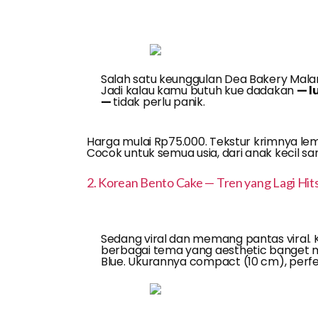
Salah satu keunggulan Dea Bakery Malang
Jadi kalau kamu butuh kue dadakan
— l
—
tidak perlu panik.
Harga mulai Rp75.000. Tekstur krimnya lemb
Cocok untuk semua usia, dari anak kecil sa
2. Korean Bento Cake — Tren yang Lagi Hit
Sedang viral dan memang pantas viral. 
berbagai tema yang aesthetic banget mu
Blue. Ukurannya compact (10 cm), perfe