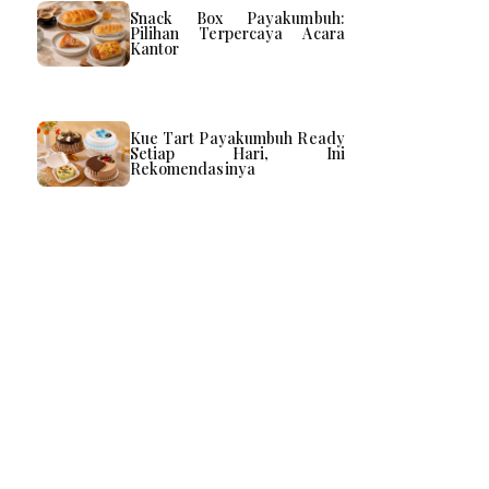
Snack Box Payakumbuh:
Pilihan Terpercaya Acara
Kantor
Kue Tart Payakumbuh Ready
Setiap Hari, Ini
Rekomendasinya