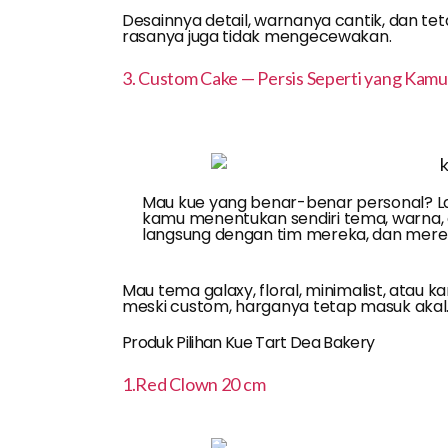
Desainnya detail, warnanya cantik, dan te
rasanya juga tidak mengecewakan.
3. Custom Cake — Persis Seperti yang Kam
Mau kue yang benar-benar personal? 
kamu menentukan sendiri tema, warna, de
langsung dengan tim mereka, dan mere
Mau tema galaxy, floral, minimalist, atau k
meski custom, harganya tetap masuk akal
Produk Pilihan Kue Tart Dea Bakery
1.Red Clown 20 cm