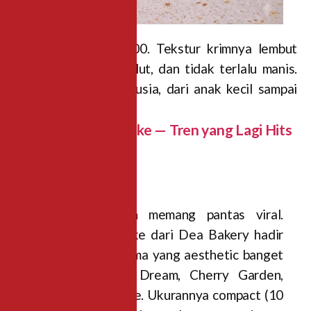
Harga mulai Rp75.000. Tekstur krimnya lembut
banget, ringan di mulut, dan tidak terlalu manis.
Cocok untuk semua usia, dari anak kecil sampai
orang tua.
2. Korean Bento Cake — Tren yang Lagi Hits
Banget
Sedang viral dan memang pantas viral.
Korean Bento Cake dari Dea Bakery hadir
dalam berbagai tema yang aesthetic banget
mulai dari Rosie Dream, Cherry Garden,
hingga Haneul Blue. Ukurannya compact (10