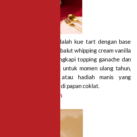
Red Clown 20 cm adalah kue tart dengan base
cake coklat lembut, dibalut whipping cream vanilla
yang ringan, lalu dilengkapi topping ganache dan
baby macaron. Cocok untuk momen ulang tahun,
perayaan keluarga, atau hadiah manis yang
spesial. Gratis tulisan di papan coklat.
2.Choco River 20 cm