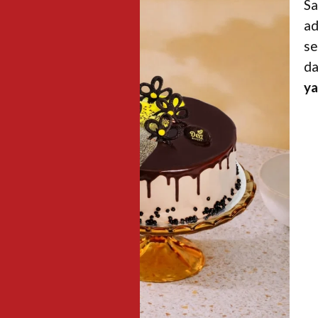
Sa
ad
se
d
ya