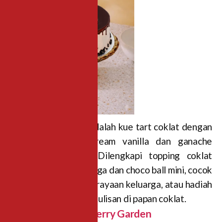
Choco River 20 cm adalah kue tart coklat dengan
balutan whipping cream vanilla dan ganache
coklat yang lezat. Dilengkapi topping coklat
keping berbentuk bunga dan choco ball mini, cocok
untuk ulang tahun, perayaan keluarga, atau hadiah
manis spesial. Gratis tulisan di papan coklat.
3.Korean Bento Cherry Garden