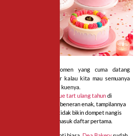
Ulang tahun itu momen yang cuma datang
setahun sekali. Wajar kalau kita mau semuanya
sempurna — termasuk kuenya.
Kalau kamu lagi cari
kue tart ulang tahun
di
Malang yang rasanya beneran enak, tampilannya
cantik, dan harganya tidak bikin dompet nangis
—
Dea Bakery
layak masuk daftar pertama.
Bukan sekadar toko roti biasa.
Dea Bakery
sudah