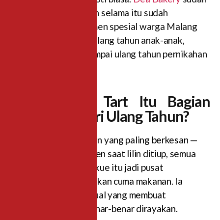
berdiri sejak 2001 dan selama itu sudah
menemani ribuan momen spesial warga Malang
dan sekitarnya. Dari ulang tahun anak-anak,
sweet seventeen, sampai ulang tahun pernikahan
yang penuh nostalgia.
Kenapa Kue Tart Itu Bagian
Terpenting dari Ulang Tahun?
Coba ingat ulang tahun yang paling berkesan —
hampir pasti ada momen saat lilin ditiup, semua
orang bernyanyi, dan kue itu jadi pusat
perhatian.
Kue tart
bukan cuma makanan. Ia
adalah bagian dari ritual yang membuat
seseorang merasa benar-benar dirayakan.