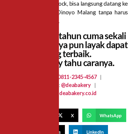
4. Untuk kue ready stock, bisa langsung datang ke
outlet Dea Bakery Dinoyo Malang tanpa harus
pesan terlebih dahulu.
Karena ulang tahun cuma sekali
setahun, kuenya pun layak dapat
yang terbaik.
Dea Bakery tahu caranya.
WhatsApp:
0811-2345-4567
|
Instagram:
@deabakery
|
Website:
deabakery.co.id
Facebook
X
WhatsApp
Threads
LinkedIn