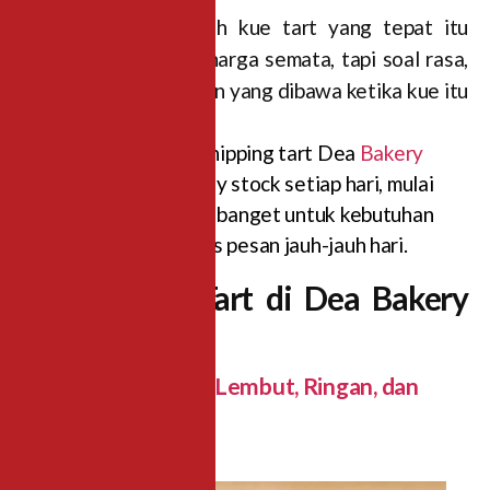
Itulah kenapa memilih kue tart yang tepat itu
penting. Bukan soal harga semata, tapi soal rasa,
tampilan, dan perasaan yang dibawa ketika kue itu
masuk ke ruangan.
Tahukah kamu? Whipping tart Dea
Bakery
Malang
tersedia ready stock setiap hari, mulai
dari Rp75.000. Cocok banget untuk kebutuhan
mendadak tanpa harus pesan jauh-jauh hari.
Pilihan Kue Tart di Dea Bakery
Malang
1. Whipping Tart — Lembut, Ringan, dan
Selalu Ada