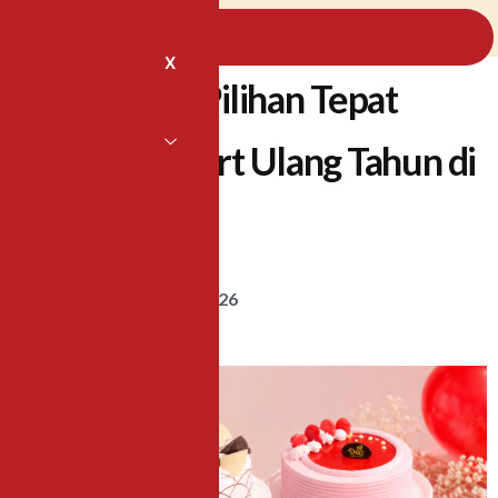
X
Dea Bakery, Pilihan Tepat
untuk Kue Tart Ulang Tahun di
Malang
Dea Bakery
22 May 2026