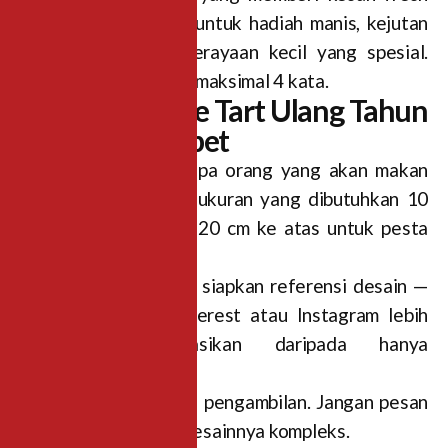
dan cheerful. Cocok untuk hadiah manis, kejutan
ulang tahun, atau perayaan kecil yang spesial.
Gratis tulisan di cake maksimal 4 kata.
Tips Pesan Kue Tart Ulang Tahun
yang Tidak Ribet
1.Tentukan dulu berapa orang yang akan makan
kue. Ini menentukan ukuran yang dibutuhkan 10
cm untuk 2-4 orang, 20 cm ke atas untuk pesta
yang lebih ramai.
2. Kalau mau custom, siapkan referensi desain —
screenshot dari Pinterest atau Instagram lebih
mudah dikomunikasikan daripada hanya
dideskripsikan.
3. Konfirmasi tanggal pengambilan. Jangan pesan
terlalu mepet kalau desainnya kompleks.