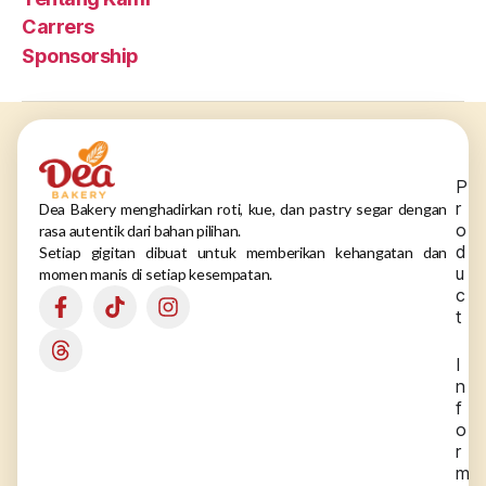
Carrers
Sponsorship
P
r
Dea Bakery menghadirkan roti, kue, dan pastry segar dengan
o
rasa autentik dari bahan pilihan.
d
Setiap gigitan dibuat untuk memberikan kehangatan dan
u
momen manis di setiap kesempatan.
c
t
I
n
f
o
r
m