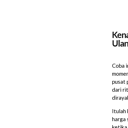
Kena
Ula
Coba i
momen 
pusat 
dari r
diraya
Itulah
harga 
ketika