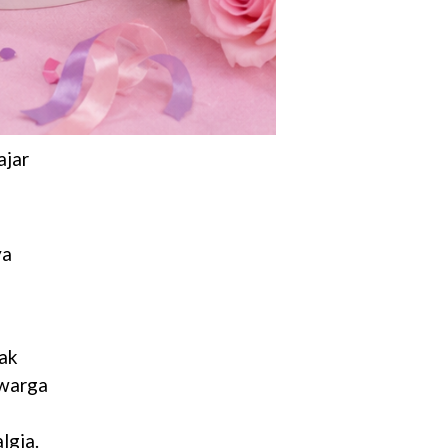
ajar
ya
jak
 warga
lgia.