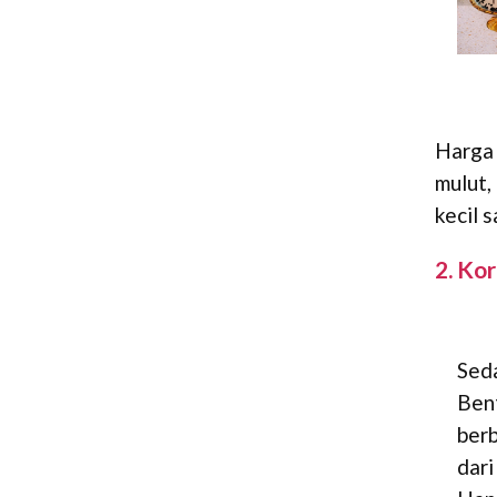
Harga 
mulut,
kecil 
2. Ko
Seda
Ben
ber
dar