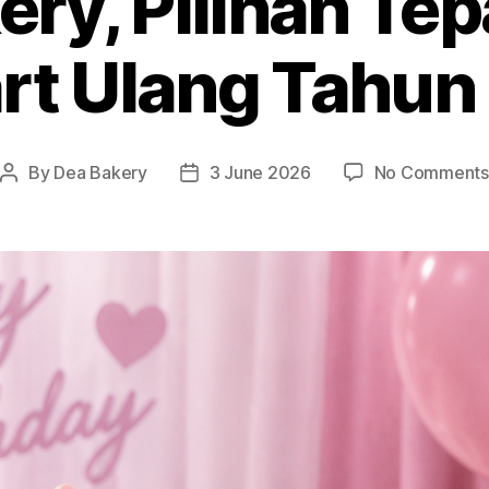
ery, Pilihan Tep
rt Ulang Tahun 
By
Dea Bakery
3 June 2026
No Comments