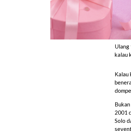
Ulang 
kalau 
Kalau 
benera
dompe
Bukan 
2001 d
Solo d
sevent