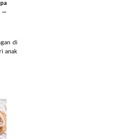
upa
n —
ngan di
ri anak