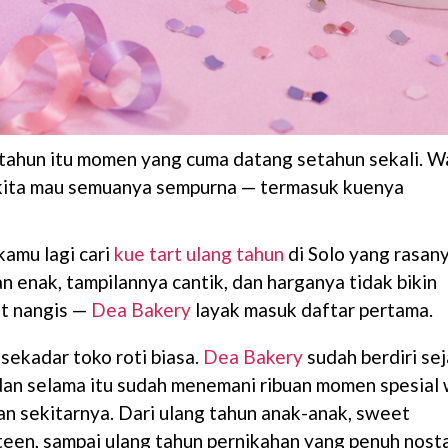
tahun itu momen yang cuma datang setahun sekali. W
kita mau semuanya sempurna — termasuk kuenya
kamu lagi cari
kue tart ulang tahun
di Solo yang rasan
n enak, tampilannya cantik, dan harganya tidak bikin
t nangis —
Dea Bakery
layak masuk daftar pertama.
sekadar toko roti biasa.
Dea Bakery
sudah berdiri se
an selama itu sudah menemani ribuan momen spesial
an sekitarnya. Dari ulang tahun anak-anak, sweet
een, sampai ulang tahun pernikahan yang penuh nosta