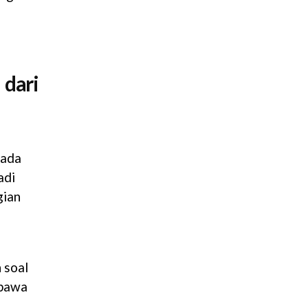
 dari
 ada
adi
gian
 soal
ibawa