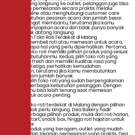
Selain datang langsung ke outlet, pelanggan juga bisa
melakukan pemesanan secara praktis melalui
layanan online atau menghubungi customer care
untuk kebutuhan pesanan acara dan jumlah besar.
Cara ini sangat membantu, terutama jika kamu
sedang menyiapkan acara dan tidak punya banyak
waktu untuk datang langsung.
Tips Memilih Toko Roti Terdekat di Malang
Sebelum membeli roti atau memesan untuk acara,
ada beberapa hal yang perlu diperhatikan. Pertama,
pastikan toko roti memiliki pilihan produk yang sesuai
dengan kebutuhanmu. Kedua, pilih toko roti yang
produknya fresh dan memiliki kualitas rasa yang
konsisten. Ketiga, perhatikan kemudahan
pemesanan, terutama jika kamu membutuhkan
produk dalam jumlah banyak.
Selain itu, pilih toko roti yang sudah berpengalaman
melayani berbagai kebutuhan pelanggan. Dengan
begitu, kamu bisa lebih tenang saat memesan
produk untuk acara penting.
Penutup
Mencari toko roti terdekat di Malang dengan pilihan
lengkap tidak perlu bingung. Dea Bakery hadir
dengan berbagai pilihan produk, mulai dari roti harian,
donat, kue tart, snack box, hingga roti hajatan untuk
acara besar.
Dengan produk yang beragam, outlet yang mudah
dijangkau, dan layanan pemesanan yang praktis, Dea