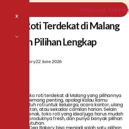
X
Toko Roti Terdekat di Malang
dengan Pilihan Lengkap
Dea Bakery
22 June 2026
Mencari toko roti terdekat di Malang yang pilihannya
lengkap memang penting, apalagi kalau kamu
sedang butuh roti untuk keluarga, acara kantor, ulang
tahun, hajatan, atau sekadar camilan harian. Selain
rasa yang enak, toko roti yang ideal juga harus mudah
dijangkau, produknya fresh, dan punya banyak pilihan
sesuai kebutuhan.
Di Malang, Dea Bakery bisa menjadi salah satu pilihan