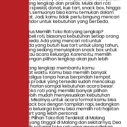
toko roti yang lengkap dan praktis. Mulai dari roti
reguler, roti spesial, donat, kue tart, snack box, hingga
roti hajatan, semuanya bisa kamu temukan dalam
satu tempat. Jadi, kamu tidak perlu bingung mencari
banyak vendor untuk kebutuhan yang berbeda.
Kenapa Harus Memilih Toko Roti yang Lengkap?
Saat membeli roti, biasanya kebutuhan setiap orang
berbeda-beda. Ada yang mencari roti untuk
sarapan, ada yang butuh kue tart untuk ulang tahun,
ada juga yang sedang menyiapkan snack box untuk
meeting atau acara keluarga. Karena itu, memilih
toko roti dengan pilihan lengkap akan jauh lebih
praktis.
Toko roti yang lengkap membantu kamu
menghemat waktu. Kamu bisa memilih banyak
produk sekaligus tanpa harus berpindah tempat.
Apalagi jika produk yang tersedia sudah mencakup
kebutuhan harian sampai kebutuhan acara besar.
Selain itu, toko roti yang memiliki banyak pilihan
biasanya lebih mudah menyesuaikan kebutuhan
pelanggan. Misalnya, untuk acara formal kamu bisa
memilih snack box dengan tampilan rapi, sedangkan
untuk acara keluarga kamu bisa memilih roti hajatan
atau kue tart yang lebih personal.
Dea Bakery, Pilihan Toko Roti Terdekat di Malang
Bagi kamu yang tinggal di Malang dan sekitarnya, Dea
Bakery hadir sebagai toko roti yang menyediakan