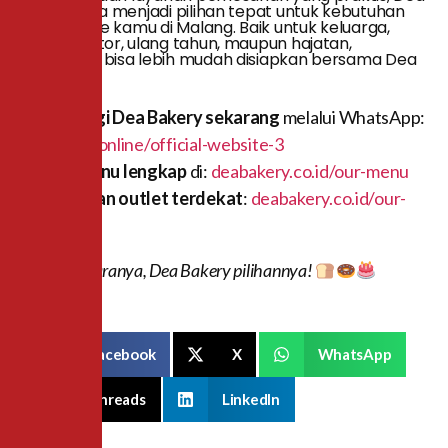
Bakery bisa menjadi pilihan tepat untuk kebutuhan
roti dan kue kamu di Malang. Baik untuk keluarga,
acara kantor, ulang tahun, maupun hajatan,
semuanya bisa lebih mudah disiapkan bersama Dea
Bakery.
Hubungi Dea Bakery sekarang
melalui WhatsApp:
mauorder.online/official-website-3
Cek menu lengkap
di:
deabakery.co.id/our-menu
Temukan outlet terdekat
:
deabakery.co.id/our-
stores
Apapun acaranya, Dea Bakery pilihannya!
Facebook
X
WhatsApp
Threads
LinkedIn