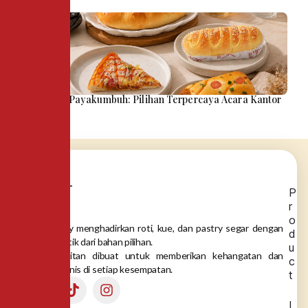
Snack Box Payakumbuh: Pilihan Terpercaya Acara Kantor
P
r
o
Dea Bakery menghadirkan roti, kue, dan pastry segar dengan
d
rasa autentik dari bahan pilihan.
u
Setiap gigitan dibuat untuk memberikan kehangatan dan
c
momen manis di setiap kesempatan.
t
I