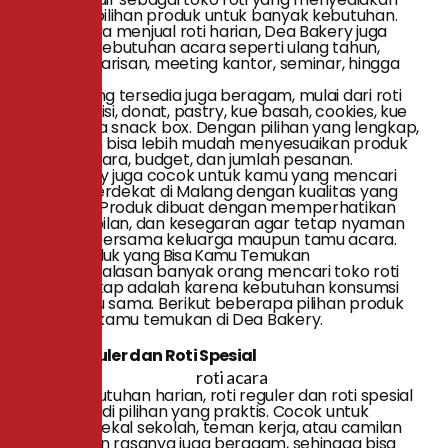
berbagai pilihan produk untuk banyak kebutuhan.
Tidak hanya menjual roti harian, Dea Bakery juga
melayani kebutuhan acara seperti ulang tahun,
pengajian, arisan, meeting kantor, seminar, hingga
hajatan.
Produk yang tersedia juga beragam, mulai dari roti
manis, roti isi, donat, pastry, kue basah, cookies, kue
tart, hingga snack box. Dengan pilihan yang lengkap,
pelanggan bisa lebih mudah menyesuaikan produk
dengan acara, budget, dan jumlah pesanan.
Dea Bakery juga cocok untuk kamu yang mencari
toko roti terdekat di Malang dengan kualitas yang
konsisten. Produk dibuat dengan memperhatikan
rasa, tampilan, dan kesegaran agar tetap nyaman
dinikmati bersama keluarga maupun tamu acara.
Pilihan Produk yang Bisa Kamu Temukan
Salah satu alasan banyak orang mencari toko roti
yang lengkap adalah karena kebutuhan konsumsi
tidak selalu sama. Berikut beberapa pilihan produk
yang bisa kamu temukan di Dea Bakery.
1. Roti Reguler dan Roti Spesial
Untuk kebutuhan harian, roti reguler dan roti spesial
bisa menjadi pilihan yang praktis. Cocok untuk
sarapan, bekal sekolah, teman kerja, atau camilan
sore. Varian rasanya juga beragam, sehingga bisa