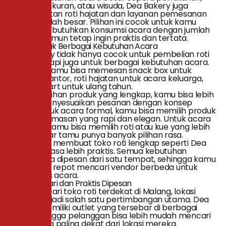
aqiqah, syukuran, atau wisuda, Dea Bakery juga
menyediakan roti hajatan dan layanan pemesanan
dalam jumlah besar. Pilihan ini cocok untuk kamu
yang membutuhkan konsumsi acara dengan jumlah
banyak namun tetap ingin praktis dan tertata.
Cocok untuk Berbagai Kebutuhan Acara
Dea Bakery tidak hanya cocok untuk pembelian roti
harian, tetapi juga untuk berbagai kebutuhan acara.
Misalnya, kamu bisa memesan snack box untuk
meeting kantor, roti hajatan untuk acara keluarga,
atau kue tart untuk ulang tahun.
Dengan pilihan produk yang lengkap, kamu bisa lebih
mudah menyesuaikan pesanan dengan konsep
acara. Untuk acara formal, kamu bisa memilih produk
dengan kemasan yang rapi dan elegan. Untuk acara
keluarga, kamu bisa memilih roti atau kue yang lebih
variatif agar tamu punya banyak pilihan rasa.
Inilah yang membuat toko roti lengkap seperti Dea
Bakery terasa lebih praktis. Semua kebutuhan
bakery bisa dipesan dari satu tempat, sehingga kamu
tidak perlu repot mencari vendor berbeda untuk
setiap jenis acara.
Mudah Dicari dan Praktis Dipesan
Saat mencari toko roti terdekat di Malang, lokasi
tentu menjadi salah satu pertimbangan utama. Dea
Bakery memiliki outlet yang tersebar di berbagai
area, sehingga pelanggan bisa lebih mudah mencari
outlet yang paling dekat dari lokasi mereka.