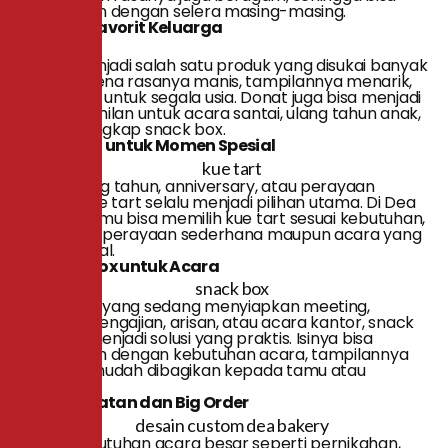
disesuaikan dengan selera masing-masing.
2. Donat Favorit Keluarga
Donat menjadi salah satu produk yang disukai banyak
orang karena rasanya manis, tampilannya menarik,
dan cocok untuk segala usia. Donat juga bisa menjadi
pilihan camilan untuk acara santai, ulang tahun anak,
atau pelengkap snack box.
3. Kue Tart untuk Momen Spesial
Untuk ulang tahun, anniversary, atau perayaan
lainnya, kue tart selalu menjadi pilihan utama. Di Dea
Bakery, kamu bisa memilih kue tart sesuai kebutuhan,
baik untuk perayaan sederhana maupun acara yang
lebih spesial.
4. Snack Box untuk Acara
Bagi kamu yang sedang menyiapkan meeting,
seminar, pengajian, arisan, atau acara kantor, snack
box bisa menjadi solusi yang praktis. Isinya bisa
disesuaikan dengan kebutuhan acara, tampilannya
rapi, dan mudah dibagikan kepada tamu atau
peserta.
5. Roti Hajatan dan Big Order
Untuk kebutuhan acara besar seperti pernikahan,