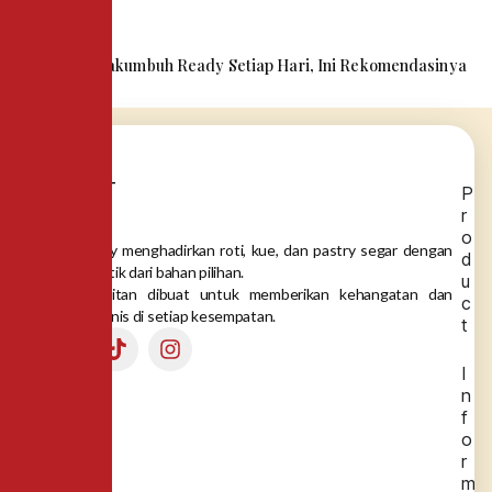
Kue Tart Payakumbuh Ready Setiap Hari, Ini Rekomendasinya
P
r
o
Dea Bakery menghadirkan roti, kue, dan pastry segar dengan
d
rasa autentik dari bahan pilihan.
u
Setiap gigitan dibuat untuk memberikan kehangatan dan
c
momen manis di setiap kesempatan.
t
I
n
f
o
r
m