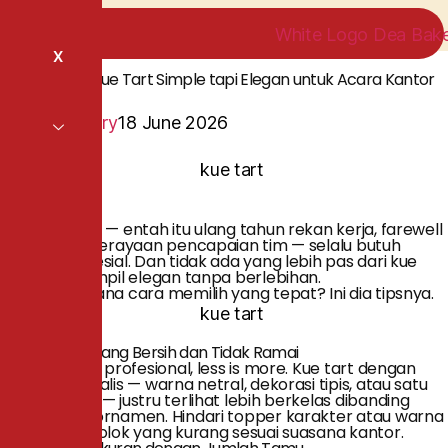
X
Tips Memilih Kue Tart Simple tapi Elegan untuk Acara Kantor
Dea Bakery
18 June 2026
Acara kantor — entah itu ulang tahun rekan kerja, farewell
party, atau perayaan pencapaian tim — selalu butuh
sentuhan spesial. Dan tidak ada yang lebih pas dari kue
tart yang tampil elegan tanpa berlebihan.
Tapi bagaimana cara memilih yang tepat? Ini dia tipsnya.
1. Pilih Desain yang Bersih dan Tidak Ramai
Di lingkungan profesional, less is more. Kue tart dengan
desain minimalis — warna netral, dekorasi tipis, atau satu
aksen bunga — justru terlihat lebih berkelas dibanding
yang penuh ornamen. Hindari topper karakter atau warna
terlalu mencolok yang kurang sesuai suasana kantor.