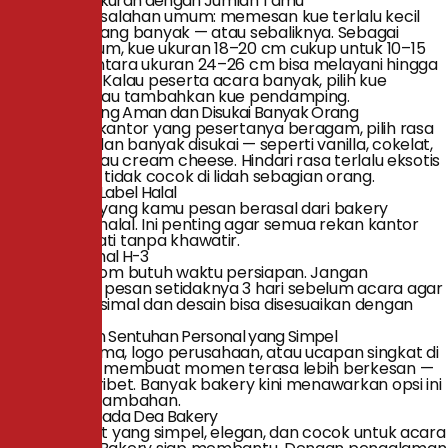
2. Sesuaikan Ukuran dengan Jumlah Tamu
Salah satu kesalahan umum: memesan kue terlalu kecil
untuk tamu yang banyak — atau sebaliknya. Sebagai
panduan umum, kue ukuran 18–20 cm cukup untuk 10–15
orang, sementara ukuran 24–26 cm bisa melayani hingga
25–30 orang. Kalau peserta acara banyak, pilih kue
bertingkat atau tambahkan kue pendamping.
3. Pilih Rasa yang Aman dan Disukai Banyak Orang
Untuk acara kantor yang pesertanya beragam, pilih rasa
yang umum dan banyak disukai — seperti vanilla, cokelat,
red velvet, atau cream cheese. Hindari rasa terlalu eksotis
yang berisiko tidak cocok di lidah sebagian orang.
4. Perhatikan Label Halal
Pastikan kue yang kamu pesan berasal dari bakery
bersertifikat halal. Ini penting agar semua rekan kantor
bisa menikmati tanpa khawatir.
5. Pesan Minimal H-3
Kue tart custom butuh waktu persiapan. Jangan
mendadak — pesan setidaknya 3 hari sebelum acara agar
hasilnya maksimal dan desain bisa disesuaikan dengan
kebutuhan.
6. Tambahkan Sentuhan Personal yang Simpel
Nama penerima, logo perusahaan, atau ucapan singkat di
atas kue bisa membuat momen terasa lebih berkesan —
tanpa harus ribet. Banyak bakery kini menawarkan opsi ini
tanpa biaya tambahan.
Percayakan pada Dea Bakery
Butuh kue tart yang simpel, elegan, dan cocok untuk acara