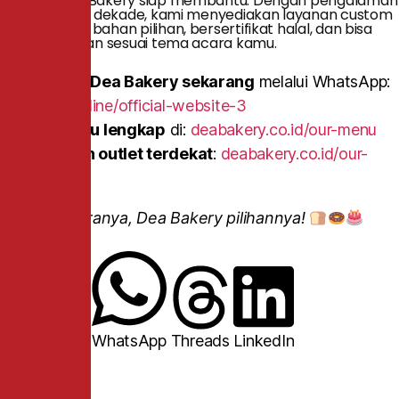
kantor? Dea Bakery siap membantu. Dengan pengalaman
lebih dari dua dekade, kami menyediakan layanan custom
cake dengan bahan pilihan, bersertifikat halal, dan bisa
dikonsultasikan sesuai tema acara kamu.
Hubungi Dea Bakery sekarang
melalui WhatsApp:
mauorder.online/official-website-3
Cek menu lengkap
di:
deabakery.co.id/our-menu
Temukan outlet terdekat
:
deabakery.co.id/our-
stores
Apapun acaranya, Dea Bakery pilihannya!
Facebook
X
WhatsApp
Threads
LinkedIn
Recent Posts