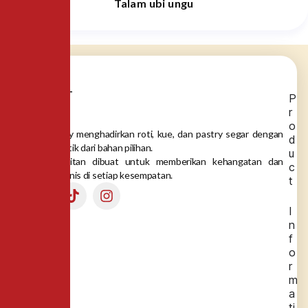
Talam ubi ungu
P
r
o
Dea Bakery menghadirkan roti, kue, dan pastry segar dengan
d
rasa autentik dari bahan pilihan.
u
Setiap gigitan dibuat untuk memberikan kehangatan dan
c
momen manis di setiap kesempatan.
t
I
n
f
o
r
m
a
ti