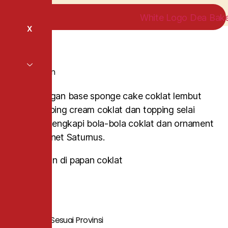
X
Saturnus 18 cm
kue tart dengan base sponge cake coklat lembut
dibalut whipping cream coklat dan topping selai
blueberry, dilengkapi bola-bola coklat dan ornament
layaknya planet Saturnus.
*Gratis tulisan di papan coklat
Category
Kue Tart
Daftar Harga Sesuai Provinsi