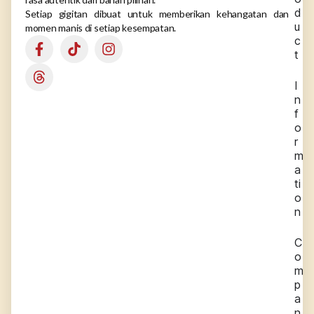
d
Setiap gigitan dibuat untuk memberikan kehangatan dan
u
momen manis di setiap kesempatan.
c
t
I
n
f
o
r
m
a
ti
o
n
C
o
m
p
a
n