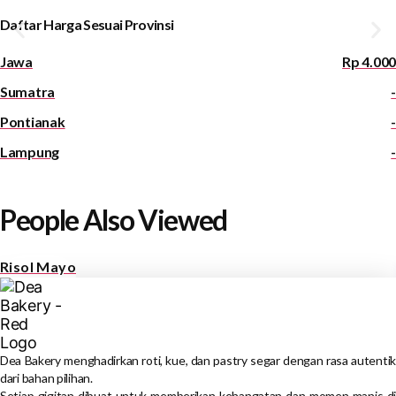
Daftar Harga Sesuai Provinsi
Jawa
Rp 4.000
Sumatra
-
Pontianak
-
Lampung
-
People Also Viewed
Risol Mayo
Dea Bakery menghadirkan roti, kue, dan pastry segar dengan rasa autentik
dari bahan pilihan.
Setiap gigitan dibuat untuk memberikan kehangatan dan momen manis di