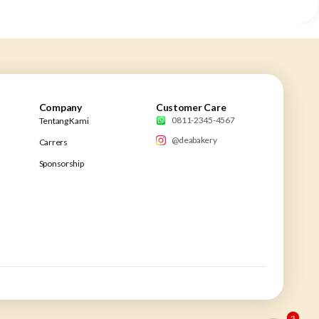
Company
Customer Care
0811-2345-4567
Tentang Kami
@deabakery
Carrers
Sponsorship
3