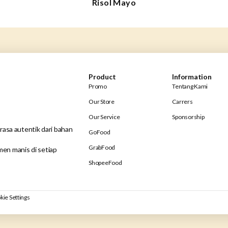
Risol Mayo
Product
Information
Promo
Tentang Kami
Our Store
Carrers
Our Service
Sponsorship
rasa autentik dari bahan
GoFood
GrabFood
en manis di setiap
ShopeeFood
kie Settings