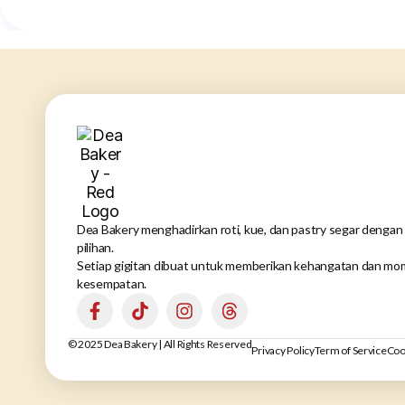
Dea Bakery menghadirkan roti, kue, dan pastry segar dengan 
pilihan.
Setiap gigitan dibuat untuk memberikan kehangatan dan mom
kesempatan.
© 2025 Dea Bakery | All Rights Reserved
Privacy Policy
Term of Service
Coo