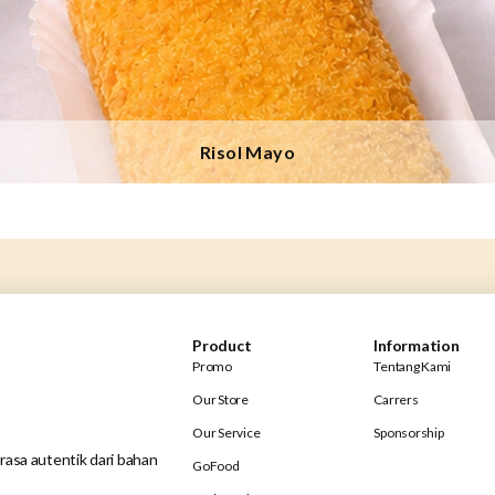
Risol Mayo
Product
Information
Promo
Tentang Kami
Our Store
Carrers
Our Service
Sponsorship
rasa autentik dari bahan
GoFood