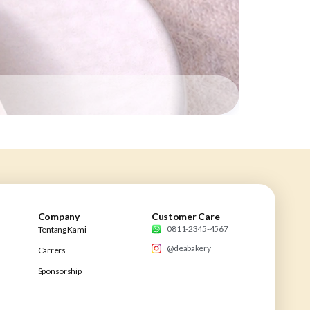
Company
Customer Care
0811-2345-4567
Tentang Kami
@deabakery
Carrers
Sponsorship