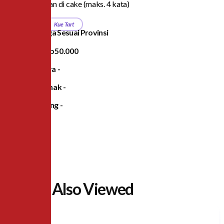
*Gratis tulisan di cake (maks. 4 kata)
Category
Kue Tart
Daftar Harga Sesuai Provinsi
Jawa
Rp50.000
Sumatra
-
Pontianak
-
Lampung
-
People Also Viewed