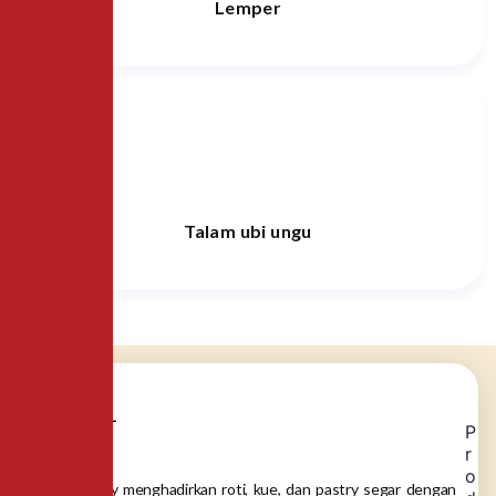
Lemper
Talam ubi ungu
P
r
o
Dea Bakery menghadirkan roti, kue, dan pastry segar dengan