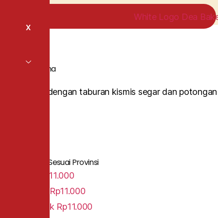
X
Kepang Sultana
Roti lembut dengan taburan kismis segar dan potongan
cherry manis
Category
Roti Acara
Daftar Harga Sesuai Provinsi
Jawa
Rp11.000
Sumatra
Rp11.000
Pontianak
Rp11.000