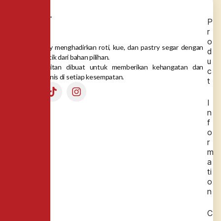
P
r
o
Dea Bakery menghadirkan roti, kue, dan pastry segar dengan
d
rasa autentik dari bahan pilihan.
u
Setiap gigitan dibuat untuk memberikan kehangatan dan
c
momen manis di setiap kesempatan.
t
I
n
f
o
r
m
a
ti
o
n
C