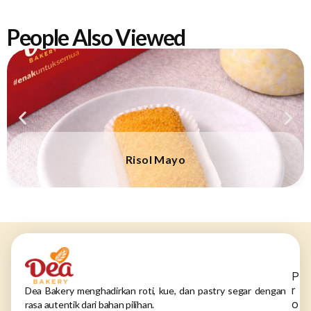
People Also Viewed
Risol Mayo
P
r
Dea Bakery menghadirkan roti, kue, dan pastry segar dengan
o
rasa autentik dari bahan pilihan.