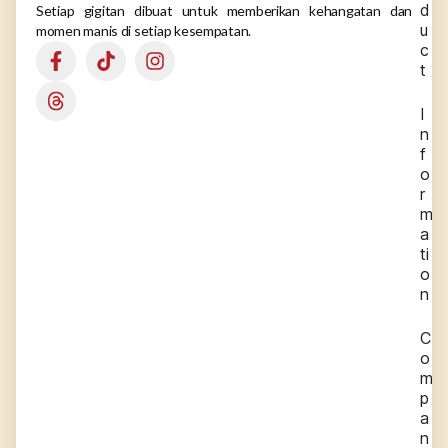
d
Setiap gigitan dibuat untuk memberikan kehangatan dan
u
momen manis di setiap kesempatan.
c
t
I
n
f
o
r
m
a
ti
o
n
C
o
m
p
a
n