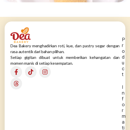
P
r
Dea Bakery menghadirkan roti, kue, dan pastry segar dengan
o
rasa autentik dari bahan pilihan.
d
Setiap gigitan dibuat untuk memberikan kehangatan dan
u
momen manis di setiap kesempatan.
c
t
I
n
f
o
r
m
a
ti