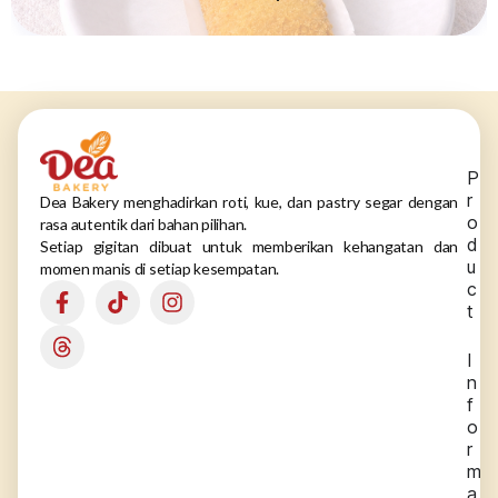
P
r
Dea Bakery menghadirkan roti, kue, dan pastry segar dengan
o
rasa autentik dari bahan pilihan.
d
Setiap gigitan dibuat untuk memberikan kehangatan dan
u
momen manis di setiap kesempatan.
c
t
I
n
f
o
r
m
a