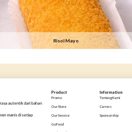
Risol Mayo
Product
Information
Promo
Tentang Kami
rasa autentik dari bahan
Our Store
Carrers
en manis di setiap
Our Service
Sponsorship
GoFood