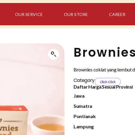
OUR SERVICE
OUR STORE
CAREER
Brownie
Brownies coklat yang lembut d
Category
Oleh-Oleh
Daftar Harga Sesuai Provinsi
Jawa
Sumatra
Pontianak
Lampung