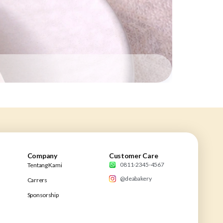
Company
Customer Care
0811-2345-4567
Tentang Kami
@deabakery
Carrers
Sponsorship