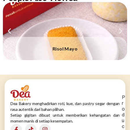
Risol Mayo
P
r
Dea Bakery menghadirkan roti, kue, dan pastry segar dengan
o
rasa autentik dari bahan pilihan.
d
Setiap gigitan dibuat untuk memberikan kehangatan dan
u
momen manis di setiap kesempatan.
c