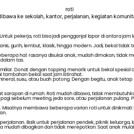
 dibawa ke sekolah, kantor, perjalanan, kegiatan komunitas
Untuk pekerja, roti bisa jadi pengganjal lapar di antara jam 
g manis, gurih, lembut, klasik, hingga modern. Jadi, bekal t
erapa hal: rasanya disukai anak, mudah dimakan, tidak mu
dalam tas.
liar. Donat dengan topping menarik untuk bekal spesial di ha
 tambahan bekal saat jam istirahat.
 mineral, susu, atau buah potong. Dengan begitu, anak tet
empat sarapan di rumah. Roti mudah dibawa, tidak membutuhk
gi sebelum meeting, jeda sore, atau perjalanan pulang. Piliha
gi. Misalnya membawa beberapa varian roti untuk dinikmati 
an.
t perjalanan. Baik untuk perjalanan pendek, piknik keluarga
mudah dibagikan dan tidak merepotkan. Saat anak mulai lap