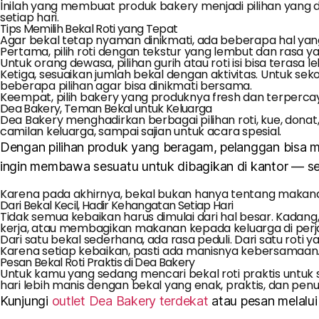
Inilah yang membuat produk bakery menjadi pilihan yang d
setiap hari.
Tips Memilih Bekal Roti yang Tepat
Agar bekal tetap nyaman dinikmati, ada beberapa hal yang
Pertama, pilih roti dengan tekstur yang lembut dan rasa y
Untuk orang dewasa, pilihan gurih atau roti isi bisa terasa
Ketiga, sesuaikan jumlah bekal dengan aktivitas. Untuk sek
beberapa pilihan agar bisa dinikmati bersama.
Keempat, pilih bakery yang produknya fresh dan terpercay
Dea Bakery, Teman Bekal untuk Keluarga
Dea Bakery menghadirkan berbagai pilihan roti, kue, donat,
camilan keluarga, sampai sajian untuk acara spesial.
Dengan pilihan produk yang beragam, pelanggan bisa men
ingin membawa sesuatu untuk dibagikan di kantor — se
Karena pada akhirnya, bekal bukan hanya tentang makanan
Dari Bekal Kecil, Hadir Kehangatan Setiap Hari
Tidak semua kebaikan harus dimulai dari hal besar. Kadang
kerja, atau membagikan makanan kepada keluarga di perj
Dari satu bekal sederhana, ada rasa peduli. Dari satu roti 
Karena setiap kebaikan, pasti ada manisnya kebersamaan
Pesan Bekal Roti Praktis di Dea Bakery
Untuk kamu yang sedang mencari bekal roti praktis untuk sek
hari lebih manis dengan bekal yang enak, praktis, dan pen
Kunjungi
outlet Dea Bakery terdekat
atau pesan melalui 