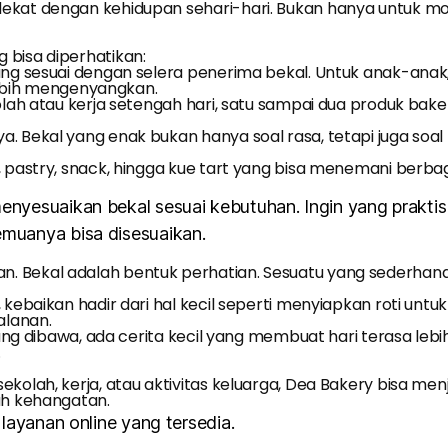
ekat dengan kehidupan sehari-hari. Bukan hanya untuk mom
 bisa diperhatikan:
ang sesuai dengan selera penerima bekal. Untuk anak-anak,
 lebih mengenyangkan.
olah atau kerja setengah hari, satu sampai dua produk bake
a. Bekal yang enak bukan hanya soal rasa, tetapi juga soa
 pastry, snack, hingga kue tart yang bisa menemani berbagai
yesuaikan bekal sesuai kebutuhan. Ingin yang praktis u
muanya bisa disesuaikan.
. Bekal adalah bentuk perhatian. Sesuatu yang sederhana
, kebaikan hadir dari hal kecil seperti menyiapkan roti u
alanan.
yang dibawa, ada cerita kecil yang membuat hari terasa lebi
.
olah, kerja, atau aktivitas keluarga, Dea Bakery bisa menja
uh kehangatan.
layanan online yang tersedia.