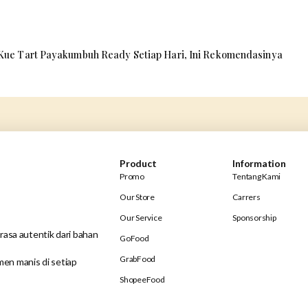
Kue Tart Payakumbuh Ready Setiap Hari, Ini Rekomendasinya
Product
Information
Promo
Tentang Kami
Our Store
Carrers
Our Service
Sponsorship
rasa autentik dari bahan
GoFood
GrabFood
en manis di setiap
ShopeeFood