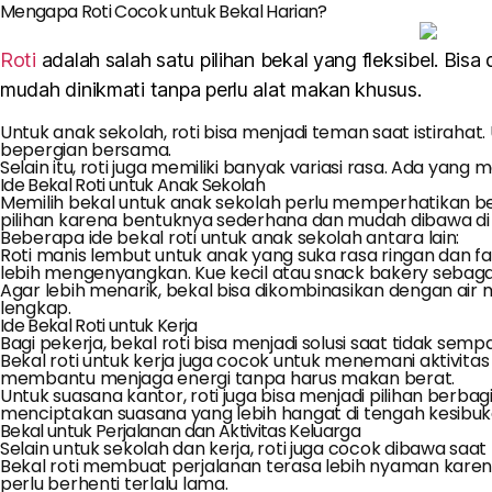
Mengapa Roti Cocok untuk Bekal Harian?
Roti
adalah salah satu pilihan bekal yang fleksibel. Bisa
mudah dinikmati tanpa perlu alat makan khusus.
Untuk anak sekolah, roti bisa menjadi teman saat istirahat. 
bepergian bersama.
Selain itu, roti juga memiliki banyak variasi rasa. Ada yan
Ide Bekal Roti untuk Anak Sekolah
Memilih bekal untuk anak sekolah perlu memperhatikan beb
pilihan karena bentuknya sederhana dan mudah dibawa di 
Beberapa ide bekal roti untuk anak sekolah antara lain:
Roti manis lembut untuk anak yang suka rasa ringan dan fami
lebih mengenyangkan. Kue kecil atau snack bakery sebagai
Agar lebih menarik, bekal bisa dikombinasikan dengan air
lengkap.
Ide Bekal Roti untuk Kerja
Bagi pekerja, bekal roti bisa menjadi solusi saat tidak s
Bekal roti untuk kerja juga cocok untuk menemani aktivitas pa
membantu menjaga energi tanpa harus makan berat.
Untuk suasana kantor, roti juga bisa menjadi pilihan berba
menciptakan suasana yang lebih hangat di tengah kesibuk
Bekal untuk Perjalanan dan Aktivitas Keluarga
Selain untuk sekolah dan kerja, roti juga cocok dibawa saa
Bekal roti membuat perjalanan terasa lebih nyaman karena 
perlu berhenti terlalu lama.