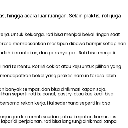
, hingga acara luar ruangan. Selain praktis, roti juga
kerja. Untuk keluarga, roti bisa menjadi bekal ringan saat
idak terasa membosankan meskipun dibawa hampir setiap hari.
dah berantakan, dan porsinya pas. Roti bisa menjadi
ri tertentu. Roti isi coklat atau keju untuk pilihan yang
ap mendapatkan bekal yang praktis namun terasa lebih
an banyak tempat, dan bisa dinikmati kapan saja.
n seperti roti isi, donat, pastry, atau kue kecil bisa
bersama rekan kerja. Hal sederhana seperti ini bisa
, kunjungan ke rumah saudara, atau kegiatan komunitas.
ar di perjalanan, roti bisa langsung dinikmati tanpa