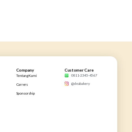
Company
Customer Care
0811-2345-4567
Tentang Kami
@deabakery
Carrers
Sponsorship