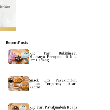
Recent Posts
Kue Tart Bukittinggi:
Manisnya Perayaan di Kota
Jam Gadang
Snack Box Payakumbuh:
Pilihan Terpercaya Acara
Kantor
Kue Tart Payakumbuh Ready