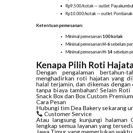
Rp9.500/kotak — outlet Payakumbuh,
Rp10.000/kotak — outlet Pontiana
Ketentuan pemesanan:
Minimal pemesanan 
100 kotak
Minimal pemesanan 
H-6
 sebelum pe
Minimal pemesanan 
H-14
 sebelum p
Kenapa Pilih Roti Hajat
Dengan pengalaman bertahun-ta
menghadirkan roti hajatan yang dib
halal terjamin, dan dikemas dengan
tanpa biaya tambahan! Selain Roti
Snack Box dan Box Custom Premium 
Cara Pesan
Hubungi tim Dea Bakery sekarang un
Customer Service
Atau langsung kunjungi halaman 
lengkap semua layanan yang tersedia
Jawa Timur yang memerlukan waktu