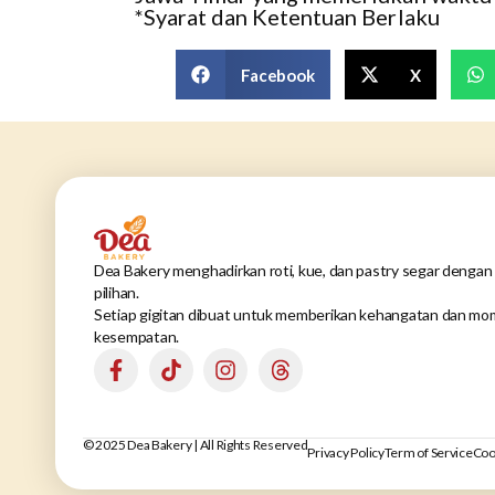
*Syarat dan Ketentuan Berlaku
Facebook
X
Dea Bakery menghadirkan roti, kue, dan pastry segar dengan 
pilihan.
Setiap gigitan dibuat untuk memberikan kehangatan dan mom
kesempatan.
© 2025 Dea Bakery | All Rights Reserved
Privacy Policy
Term of Service
Coo