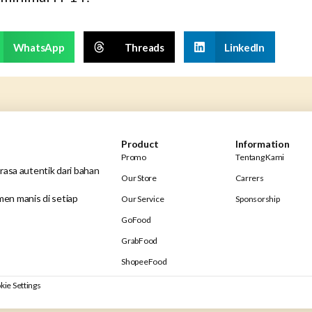
WhatsApp
Threads
LinkedIn
Product
Information
Promo
Tentang Kami
rasa autentik dari bahan
Our Store
Carrers
en manis di setiap
Our Service
Sponsorship
GoFood
GrabFood
ShopeeFood
kie Settings