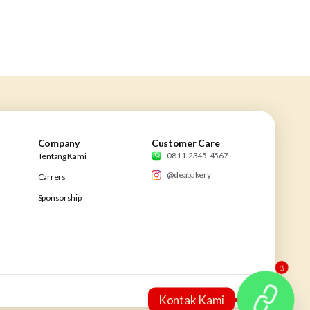
Company
Customer Care
0811-2345-4567
Tentang Kami
@deabakery
Carrers
Sponsorship
3
Kontak Kami