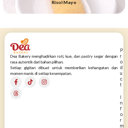
Risol Mayo
P
r
Dea Bakery menghadirkan roti, kue, dan pastry segar dengan
o
rasa autentik dari bahan pilihan.
d
Setiap gigitan dibuat untuk memberikan kehangatan dan
u
momen manis di setiap kesempatan.
c
t
I
n
f
o
r
m