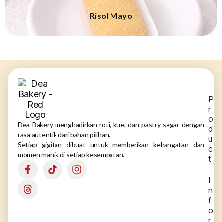
Risol Mayo
P
r
o
Dea Bakery menghadirkan roti, kue, dan pastry segar dengan
d
rasa autentik dari bahan pilihan.
u
Setiap gigitan dibuat untuk memberikan kehangatan dan
c
momen manis di setiap kesempatan.
t
I
n
f
o
r