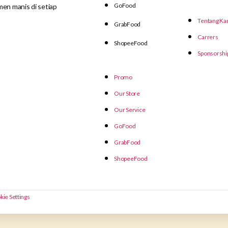
GoFood
en manis di setiap
Tentang Ka
GrabFood
Carrers
ShopeeFood
Sponsorshi
Promo
Our Store
Our Service
GoFood
GrabFood
ShopeeFood
kie Settings