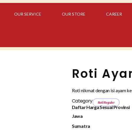
OUR SERVICE
OUR STORE
CAREER
Roti Ay
Roti nikmat dengan isi ayam ke
Category
Roti Reguler
Daftar Harga Sesuai Provinsi
Jawa
Sumatra