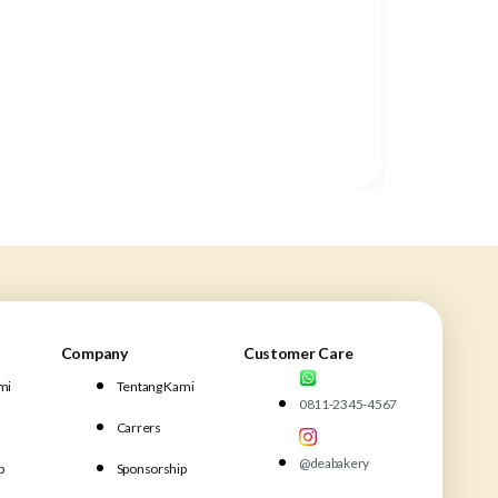
Company
Customer Care
mi
Tentang Kami
0811-2345-4567
Carrers
@deabakery
p
Sponsorship