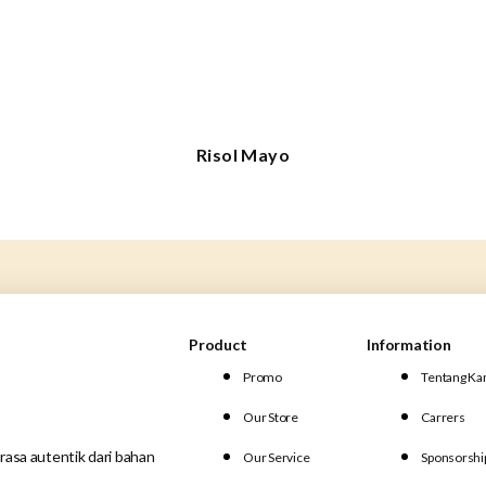
Risol Mayo
Product
Information
Promo
Tentang Ka
Our Store
Carrers
rasa autentik dari bahan
Our Service
Sponsorshi