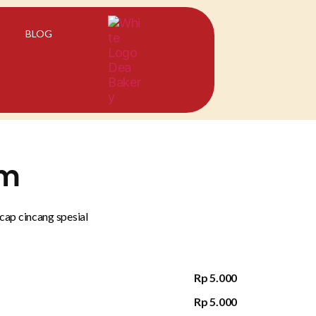
BLOG
am
cap cincang spesial
Rp 5.000
Rp 5.000