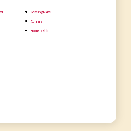
mi
Tentang Kami
Carrers
p
Sponsorship